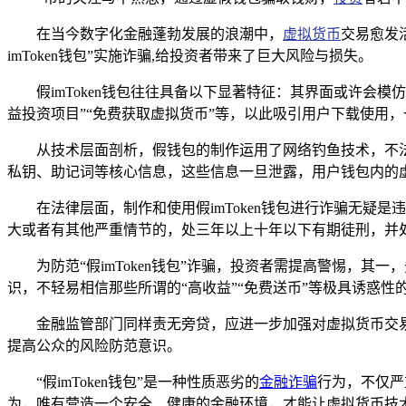
在当今数字化金融蓬勃发展的浪潮中，
虚拟货币
交易愈发
imToken钱包”实施诈骗,给投资者带来了巨大风险与损失。
假imToken钱包往往具备以下显著特征：其界面或许
益投资项目”“免费获取虚拟货币”等，以此吸引用户下载使用
从技术层面剖析，假钱包的制作运用了网络钓鱼技术，不
私钥、助记词等核心信息，这些信息一旦泄露，用户钱包内的虚
在法律层面，制作和使用假imToken钱包进行诈骗无
大或者有其他严重情节的，处三年以上十年以下有期徒刑，并
为防范“假imToken钱包”诈骗，投资者需提高警惕，其
识，不轻易相信那些所谓的“高收益”“免费送币”等极具诱惑
金融监管部门同样责无旁贷，应进一步加强对虚拟货币交
提高公众的风险防范意识。
“假imToken钱包”是一种性质恶劣的
金融诈骗
行为，不仅严
为，唯有营造一个安全、健康的金融环境，才能让虚拟货币技