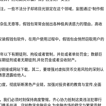
多关注，一些不法分子却将目光锁定在这个领域，妄图通过“制作假
排版杂乱无章等，假钱包常常会抛出各种极具诱惑力的理由，高收
安装假钱包软件，在用户使用过程中，假钱包会悄然窃取用户的
处三年以下有期徒刑、拘役或者管制，并处或者单处罚金；数额巨
期徒刑或者无期徒刑,并处罚金或者没收财产。
明来源的链接或网站下载，其二，要增强对虚拟货币交易风险的深刻认
随意透露给他人。
度，彻底斩断黑色产业链，加强对投资者的教育与宣传,全面
，我们必须时刻保持高度警惕，齐心协力抵制这类违法犯罪行
携手共进，守护数字金融安全,为金融市场的稳定与繁荣贡献