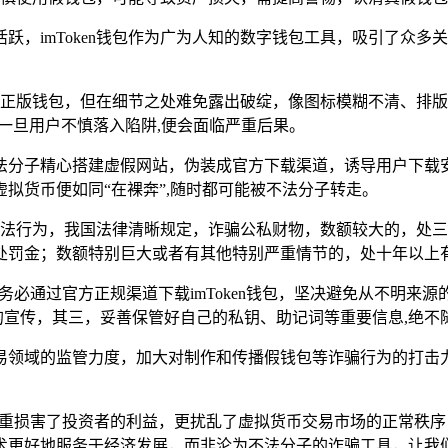
活跃，imToken钱包作为广为人知的数字钱包工具，吸引了众
会模仿正版钱包，但在细节之处难免露出破绽，像图标模糊不清、
，一旦用户不慎落入陷阱,便会面临严重后果。
法分子精心搭建虚假网站，伪装成官方下载渠道，诱导用户下载
拟货币便如同“在裸奔”,随时都可能被不法分子转走。
疑是违法行为，我国法律清晰规定，诈骗公私财物，数额较大的，
处罚金；数额特别巨大或者有其他特别严重情节的，处十年以上有
一，务必通过官方正规渠道下载imToken钱包，坚决避免从不
性的宣传，其三，妥善保管好自己的私钥、助记词等重要信息,绝不
易领域的监管力度，加大对制作和传播假钱包等诈骗行为的打击力
重损害了投资者的利益，更扰乱了虚拟货币交易市场的正常秩序
术更好地服务于经济发展，而非沦为不法分子的诈骗工具，让我们