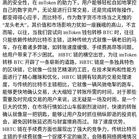
高的安全性，在 imToken 的助力下，用户能够轻松自如地掌控
自己的数字资产，无论是进行日常交易，还是完成转账操作，
都变得得心应手，而比特币，作为数字货币市场当之无愧的
“龙头老大”，其价值和市场影响力犹如一座巍峨的高山，不言
而喻，以往，当我们尝试向 imToken 钱包转移 BTC 时，往往
只能依赖传统的比特币主链，这种传统方式就像一辆老旧的马
车，存在着诸多弊端，如转账速度缓慢、手续费高昂等问题，
给用户带来了不少困扰。 HBTC 链的横空出世，为往 imToken
转移 BTC 开辟了一条崭新的道路，HBTC 链是一条独具特色
的区块链，它就像一位技艺精湛的工匠，在技术架构和性能方
面进行了精心雕琢和优化，HBTC 链拥有较高的交易处理速
度，与传统的比特币主链相比，它就像一辆风驰电掣的跑车，
能够更快地确认交易，大大缩短了转账所需的时间，对于那些
需要及时完成交易的用户来说，这无疑是一场及时雨，是一个
巨大的优势，在市场行情如过山车般剧烈波动时，快速的转账
确认就像是一把钥匙，能够让用户及时抓住稍纵即逝的投资机
会，避免因转账延迟而与财富擦肩而过。 除了速度优势，
HBTC 链在手续费方面也展现出了强大的竞争力，传统比特币
主链的手续费就像一个捉摸不定的幽灵，会随着网络拥堵情况