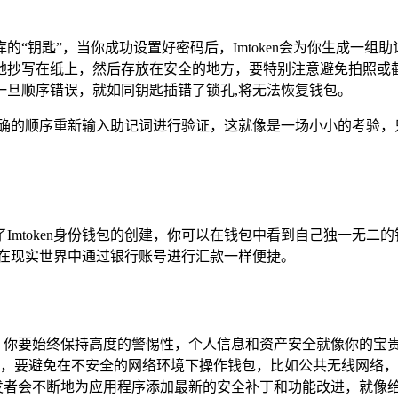
“钥匙”，当你成功设置好密码后，Imtoken会为你生成一组助
地抄写在纸上，然后存放在安全的地方，要特别注意避免拍照或
一旦顺序错误，就如同钥匙插错了锁孔,将无法恢复钱包。
按照正确的顺序重新输入助记词进行验证，这就像是一场小小的考验
Imtoken身份钱包的创建，你可以在钱包中看到自己独一无二
像在现实世界中通过银行账号进行汇款一样便捷。
程中，你要始终保持高度的警惕性，个人信息和资产安全就像你的
，要避免在不安全的网络环境下操作钱包，比如公共无线网络，
，开发者会不断地为应用程序添加最新的安全补丁和功能改进，就