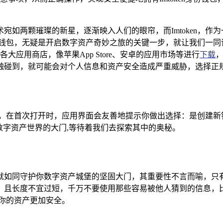
术宛如两颗璀璨的新星，逐渐映入人们的眼帘，而Imtoken，
身份钱包，无疑是开启数字资产奇妙之旅的关键一步，就让我们一同详
或是各大应用商店，像苹果App Store、安卓的应用市场等进行
下载
触碰到，就可能会对个人信息和资产安全造成严重威胁，选择正规
应用了，在首次打开时，应用界面会友善地提示你做出选择：是创建
数字资产世界的大门,等待着我们去探索其中的奥秘。
就如同守护你数字资产城堡的坚固大门，其重要性不言而喻，只
，且长度不宜过短，千万不要使用那些容易被他人猜到的信息，
你的资产更加安全。