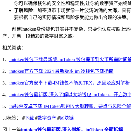
你可以确保钱包的安全性和稳定性,让你的数字资产始终
了解风险
：加密货币市场就像一片波涛汹涌的大海，具有
要根据自己的实际情况和风险承受能力做出合理的决策。
创建Imtoken身份钱包其实并不复杂，只要你认真按
产，开启一段精彩的数字财富之旅。
相关阅读：
1、
imtoken钱包下载最新版-imToken 钱包提币到火币所需时间
2、
imtoken官方下载-2024 最新版本 im 冷钱包下载指南
3、
imtoken官方安卓下载-IM钱包不能买TRX，原因及应对解析
4、
imtoken钱包最新版-深入了解以太坊钱包 imToken，开启
5、
im钱包安卓下载-IMToken钱包收大额转账，要点与风险全
标签：
#
下载
#
数字资产
#
区块链
上一篇
imtoken钱包最新版-深入剖析，imToken 全面拆解