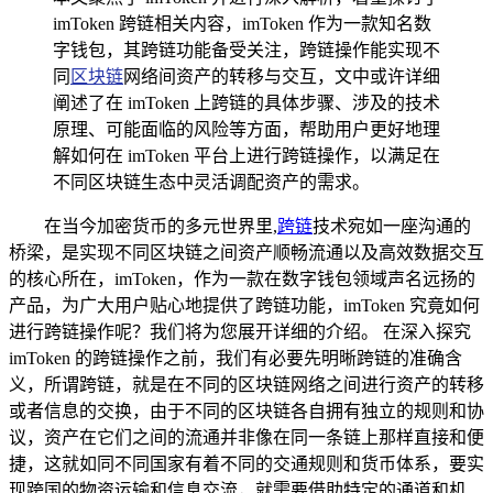
imToken 跨链相关内容，imToken 作为一款知名数
字钱包，其跨链功能备受关注，跨链操作能实现不
同
区块链
网络间资产的转移与交互，文中或许详细
阐述了在 imToken 上跨链的具体步骤、涉及的技术
原理、可能面临的风险等方面，帮助用户更好地理
解如何在 imToken 平台上进行跨链操作，以满足在
不同区块链生态中灵活调配资产的需求。
在当今加密货币的多元世界里,
跨链
技术宛如一座沟通的
桥梁，是实现不同区块链之间资产顺畅流通以及高效数据交互
的核心所在，imToken，作为一款在数字钱包领域声名远扬的
产品，为广大用户贴心地提供了跨链功能，imToken 究竟如何
进行跨链操作呢？我们将为您展开详细的介绍。 在深入探究
imToken 的跨链操作之前，我们有必要先明晰跨链的准确含
义，所谓跨链，就是在不同的区块链网络之间进行资产的转移
或者信息的交换，由于不同的区块链各自拥有独立的规则和协
议，资产在它们之间的流通并非像在同一条链上那样直接和便
捷，这就如同不同国家有着不同的交通规则和货币体系，要实
现跨国的物资运输和信息交流，就需要借助特定的通道和机