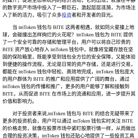
的媒介，促进生态系统内的经济活动，它的出现，就像在平静
的数字资产市场中投入了一颗巨石，激起层层涟漪，为市场注
入了新的活力，吸引了众多
投资
者和开发者的目光。
当 imToken 钱包与 BITE 这两者相遇，就如同火星撞上地
球，会碰撞出怎样绚烂的火花呢？imToken 钱包为 BITE 提供
了一个安全可靠的存储和管理平台，用户可以将自己珍贵的
BITE 资产放心地存入 imToken 钱包中，就像将宝藏存放在坚
固的保险箱里，既能享受到钱包全方位的安全保障，又能体验
到便捷的操作流程，无论是日常的资产存储，还是进行交易，
都能在 imToken 钱包中轻松、高效地完成，imToken 钱包庞大
的用户群体为 BITE 的推广和应用提供了广阔的舞台，通过
imToken 钱包的传播和推广，更多的用户能够了解和接触到
BITE，从而促进 BITE 在市场上的流通和应用，进一步提升其
价值和影响力。
对于投资者来说,imToken 钱包与 BITE 的结合无疑带来了
更多的投资机会，用户可以通过 imToken 钱包实时关注 BITE
的价格走势，就像在股票市场中紧盯股票行情一样，从而做出
合理的投资决策，imToken 钱包还贴心地提供了一些投资工具