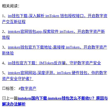
相关阅读：
1、
im钱包下载-深入解析 imToken 钱包授权接口，开启数字资
产交互新征程
2、
imtoken官网钱包app-探索软件 imToken，开启数字资产新
旅程
3、
imtoken钱包官方下载地址-直接搜 imToken，开启数字资产
新体验
4、
im钱包官方下载：IMToken反诈骗，守护数字资产安全
5、
imtoken官网网站-深度评测，imToken 硬件钱包，你的数字
资产安全守护者？
标签：
#
数字资产
上一篇
imtoken国内下载-imtoken钱包怎么不能收U？原因与
解决办法解析