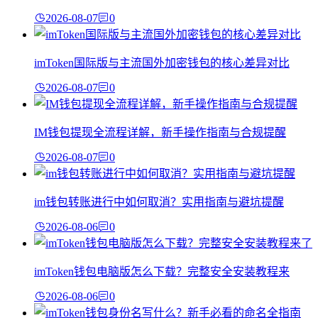
2026-08-07
0
imToken国际版与主流国外加密钱包的核心差异对比
2026-08-07
0
IM钱包提现全流程详解，新手操作指南与合规提醒
2026-08-07
0
im钱包转账进行中如何取消？实用指南与避坑提醒
2026-08-06
0
imToken钱包电脑版怎么下载？完整安全安装教程来
2026-08-06
0