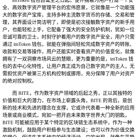
imToken 钱包自诞生之日起，便怀揣着为用户打造一个安
全、高效数字资产管理平台的宏伟愿景，它就像是一个功能强
大的数字资产宝库，支持多种主流数字货币的存储、交易和管
理，其界面设计简洁明了，即使是初次接触数字资产的新手用
户，也能轻松上手，它配备了强大的安全防护机制，犹如一位
忠诚可靠的卫士，时刻守护着用户的数字资产安全，用户只需
通过 imToken 钱包，就能在弹指间轻松完成数字资产的转账、
收款和交易等操作，用户还能实时查看资产的价值变化，就像
拥有了一双洞察市场风云的慧眼，更为重要的是，imToken 钱
包的去中心化特性，让用户真正成为自己数字资产的主人，无
需担忧资产被第三方机构控制或挪用，充分保障了用户对资产
的绝对控制权。
而 BITE，作为数字资产领域的后起之秀，正以其独特的
价值和巨大的潜力，在市场上崭露头角，BITE 的背后，是创
新的技术和先进的理念在支撑，它或许代表着一种全新的应用
场景或商业模式，宛如一把开启未来数字世界大门的钥匙，
BITE 可能被应用于某个特定的区块链生态系统中，作为一种
激励机制，鼓励用户积极参与生态建设；也可以作为价值交换