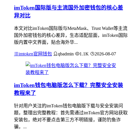
imToken国际版与主流国外加密钱包的核心差
异对比
本文对比imToken国际版与MetaMask、Trust Wallet等主流
国外加密钱包的核心差异，生态适配层面，imToken国际
版内置中文界面，贴合海外华...
imtoken官网钱包
qbadmin
1.1K
2026-08-07
imToken钱包电脑版怎么下载？完整安全安装
教程来了
针对用户关注的imToken钱包电脑版下载与安全安装问
题，整理出完整教程：首先需通过imToken官方网站获取
安装包，绝对不要点击第三方不明链接，谨防钓鱼诈
骗，...