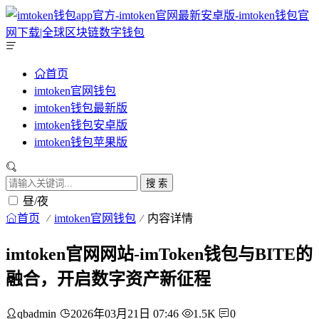
首页
imtoken官网钱包
imtoken钱包最新版
imtoken钱包安卓版
imtoken钱包苹果版
搜 索
昼/夜
首页
imtoken官网钱包
内容详情
imtoken官网网站-imToken钱包与BITE的
融合，开启数字资产新征程
qbadmin
2026年03月21日 07:46
1.5K
0